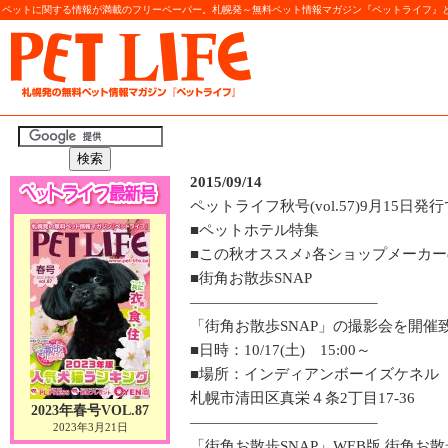
ペットに関する情報が満載のフリーペーパー。札幌発～無料ペット情報マガジン『ペットライフ』と
2015/09/14
ペットライフ秋号(vol.57)9月15日発
■ペットホテル特集
■この秋オススメ♪各ショップメーカー
■街角お散歩SNAP
————————————–
「街角お散歩SNAP」の撮影会を開催致
■日時：10/17(土) 15:00～
■場所：インディアンボーイズケネル
札幌市清田区真栄４条2丁目17-36
2023年春号VOL.87
————————————–
2023年3月21日
「街角お散歩SNAP」WEB版 街角お散